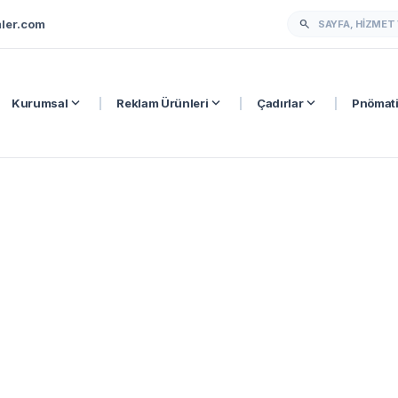
ler.com
search
expand_more
expand_more
expand_more
Kurumsal
|
Reklam Ürünleri
|
Çadırlar
|
Pnömati