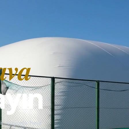
ava
ayın
ir vizyonla hava