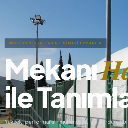
GELECEĞİN YAKLAŞIMI: MİMARİ UZMANLIK
H
Mekanı
ile Tanıml
Yüksek performanslı mühendislik ve sürdürülebil