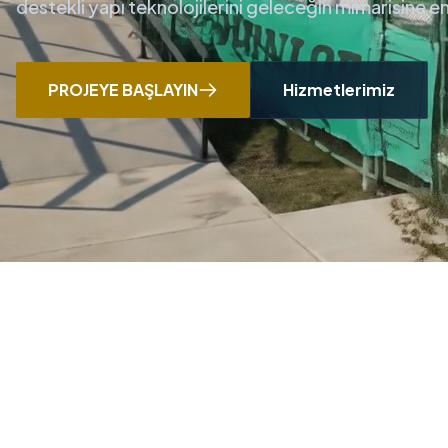
destekli yapı teknolojilerini geleceğin mimarisine 
PROJEYE BAŞLAYIN
Hizmetlerimiz