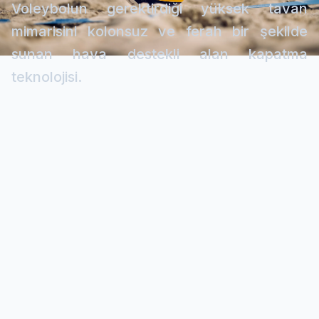
Voleybolun gerektirdiği yüksek tavan
mimarisini kolonsuz ve ferah bir şekilde
sunan hava destekli alan kapatma
teknolojisi.