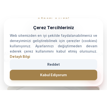
GÖRSEL GALERİ
Örnek Spor
Çerez Tercihleriniz
Web sitemizden en iyi şekilde faydalanabilmeniz ve
Tesislerimiz
deneyiminizi geliştirebilmek için çerezler (cookies)
kullanıyoruz. Ayarlarınızı değiştirmeden devam
ederek çerez kullanımını kabul etmiş olursunuz.
Alan kapatma teknolojimizi kullanan çok amaçlı
Detaylı Bilgi
kapalı salonlarımız.
Reddet
CANLI DESTEK • İLETİŞİM • CANLI DESTEK • İLETİŞİM •
forum
Kabul Ediyorum