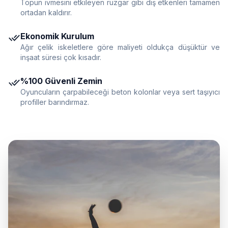
Topun ivmesini etkileyen rüzgar gibi dış etkenleri tamamen
ortadan kaldırır.
done_all
Ekonomik Kurulum
Ağır çelik iskeletlere göre maliyeti oldukça düşüktür ve
inşaat süresi çok kısadır.
done_all
%100 Güvenli Zemin
Oyuncuların çarpabileceği beton kolonlar veya sert taşıyıcı
profiller barındırmaz.