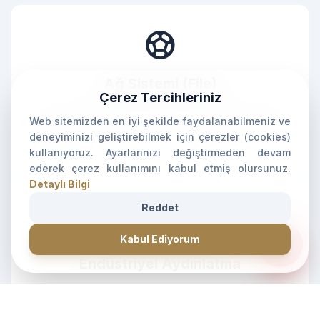
sports_soccer
Ağ Sistemi (File)
Çerez Tercihleriniz
Top çarpmalarına karşı iç yüzeyi koruyan, sahanın
Web sitemizden en iyi şekilde faydalanabilmeniz ve
tavan ve yan duvarlarını tamamen kaplayan entegre
deneyiminizi geliştirebilmek için çerezler (cookies)
ağ sistemi.
kullanıyoruz. Ayarlarınızı değiştirmeden devam
ederek çerez kullanımını kabul etmiş olursunuz.
Detaylı Bilgi
Reddet
lightbulb
CANLI DESTEK • İLETİŞİM • CANLI DESTEK • İLETİŞİM •
forum
Kabul Ediyorum
Endüstriyel Aydınlatma
Gece maçlarında gölge oluşumunu engelleyen,
yüksek lümenli profesyonel LED projektör
aydınlatması.