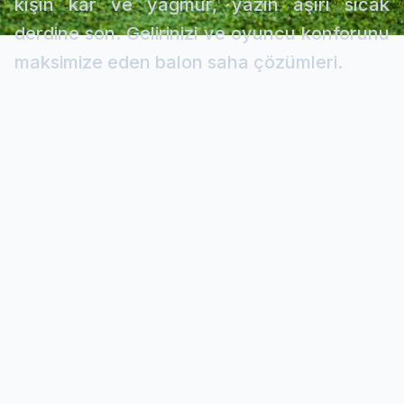
kışın kar ve yağmur, yazın aşırı sıcak
derdine son. Gelirinizi ve oyuncu konforunu
maksimize eden balon saha çözümleri.