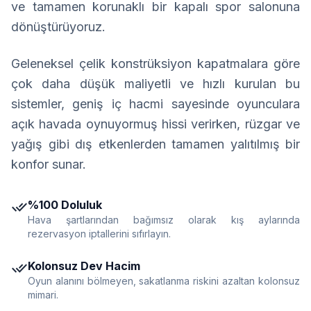
ve tamamen korunaklı bir kapalı spor salonuna
dönüştürüyoruz.
Geleneksel çelik konstrüksiyon kapatmalara göre
çok daha düşük maliyetli ve hızlı kurulan bu
sistemler, geniş iç hacmi sayesinde oyunculara
açık havada oynuyormuş hissi verirken, rüzgar ve
yağış gibi dış etkenlerden tamamen yalıtılmış bir
konfor sunar.
done_all
%100 Doluluk
Hava şartlarından bağımsız olarak kış aylarında
rezervasyon iptallerini sıfırlayın.
done_all
Kolonsuz Dev Hacim
Oyun alanını bölmeyen, sakatlanma riskini azaltan kolonsuz
mimari.