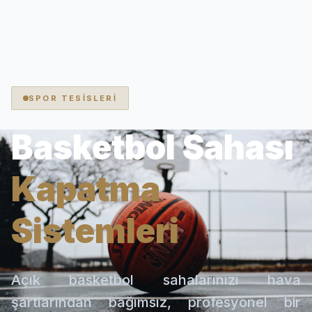
SPOR TESİSLERİ
Basketbol Sahası
Kapatma
Sistemleri
Açık basketbol sahalarınızı hava
şartlarından bağımsız, profesyonel bir