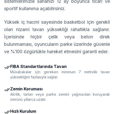
sistemlerimizle sahanızı 12 ay boyunca ticari ve
sportif kullanıma açabilirsiniz.
Yüksek iç hacmi sayesinde basketbol için gerekli
olan nizami tavan yüksekliği rahatlıkla sağlanır.
İçerisinde hiçbir çelik veya beton direk
bulunmaması, oyuncuların parke üzerinde güvenle
ve %100 özgürlükle hareket etmesini garanti eder.
done_all
FIBA Standartlarında Tavan
Müsabakalar için gereken minimum 7 metrelik tavan
yüksekliğini fazlasıyla sağlar.
done_all
Zemin Koruması
Akrilik, tartan veya parke zemini yağmurdan koruyarak
ömrünü yıllarca uzatır.
done_all
Hızlı Kurulum