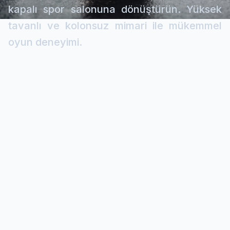
kapalı spor salonuna dönüştürün. Yüksek
tavanlı ve kolonsuz mimari ile mükemmel
oyun deneyimi.