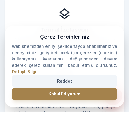
layers
Termal İzolasyon
Çerez Tercihleriniz
Çift katmanlı yüksek mukavemetli polyester kumaş ile
hem kışın ısı kaybını önler hem yazın sıcağı keser.
Web sitemizden en iyi şekilde faydalanabilmeniz ve
deneyiminizi geliştirebilmek için çerezler (cookies)
kullanıyoruz. Ayarlarınızı değiştirmeden devam
ederek çerez kullanımını kabul etmiş olursunuz.
Detaylı Bilgi
lightbulb
Reddet
CANLI DESTEK • İLETİŞİM • CANLI DESTEK • İLETİŞİM •
forum
Kabul Ediyorum
Gölgesiz Aydınlatma
Tavandan asimetrik olarak sahaya yansıtılan, potaya
bakarken göz almayan profesyonel LED aydınlatma.