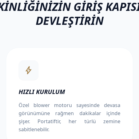
KINLIĞINIZIN GIRIŞ KAPIS
DEVLEŞTIRIN
bolt
HIZLI KURULUM
Özel blower motoru sayesinde devasa
görünümüne rağmen dakikalar içinde
şişer. Portatiftir, her türlü zemine
sabitlenebilir.