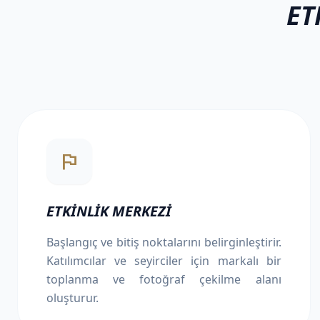
ET
emoji_flags
ETKINLIK MERKEZI
Başlangıç ve bitiş noktalarını belirginleştirir.
Katılımcılar ve seyirciler için markalı bir
toplanma ve fotoğraf çekilme alanı
oluşturur.