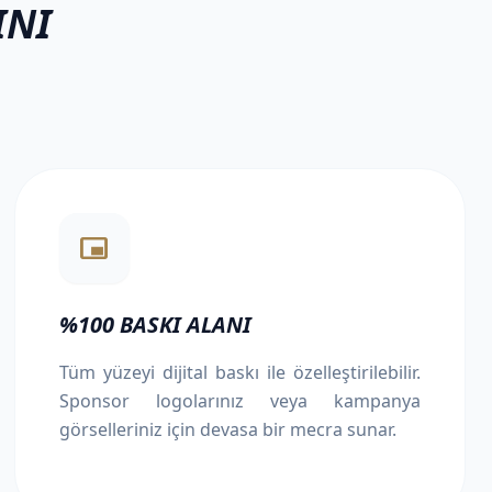
INI
branding_watermark
%100 BASKI ALANI
Tüm yüzeyi dijital baskı ile özelleştirilebilir.
Sponsor logolarınız veya kampanya
görselleriniz için devasa bir mecra sunar.