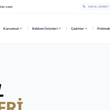
ler.com
search
expand_more
expand_more
expand_more
Kurumsal
|
Reklam Ürünleri
|
Çadırlar
|
Pnömati
L
ERI