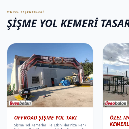
MODEL SEÇENEKLERI
ŞIŞME YOL KEMERI TASA
OFFROAD ŞIŞME YOL TAKI
ÖZEL M
KEMERL
Şişme Yol Kemerleri ile Etkinliklerinize Renk