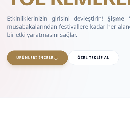
Etkinliklerinizin girişini devleştirin!
Şişme 
müsabakalarından festivallere kadar her ala
bir etki yaratmasını sağlar.
south
ÜRÜNLERI İNCELE
ÖZEL TEKLIF AL