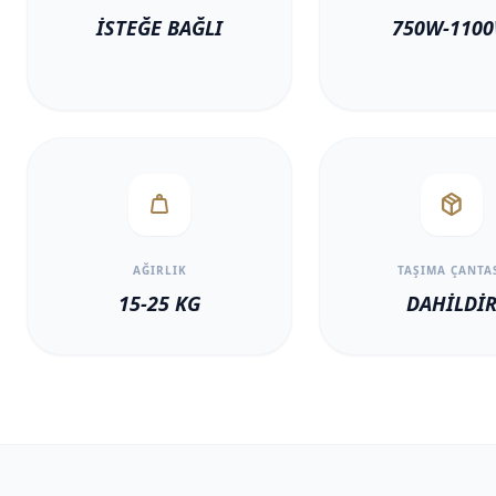
İSTEĞE BAĞLI
750W-110
weight
package_2
AĞIRLIK
TAŞIMA ÇANTA
15-25 KG
DAHILDI