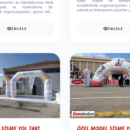
Katın: Estetik ve Yönlen
merleri ile Etkinliklerinize Renk
AradaEtkinlik organizasyonları, 
stetik ve Yönlendirme Bir
yüksek ve fonksiyonel çözümler ge
k organizasyonları, görsel etkisi
nksiyonel çözümler ger...
visibility
visibility
İNCELE
İNCELE
 ŞIŞME YOL TAKI
ÖZEL MODEL ŞIŞME Y