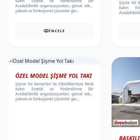
Katın: Estetik ve Yönlendirme Bir
Şişme Yol Ke
AradaEtkinlik organizasyonları, görsel etkisi
Katın: E
yüksek ve fonksiyonel çözümler ger...
AradaEtkinli
yüksek ve fo
visibility
İNCELE
ÖZEL MODEL ŞIŞME YOL TAKI
Şişme Yol Kemerleri ile Etkinliklerinize Renk
Katın: Estetik ve Yönlendirme Bir
AradaEtkinlik organizasyonları, görsel etkisi
yüksek ve fonksiyonel çözümler ger...
BASKILI