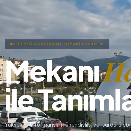
GELECEĞİN YAKLAŞIMI: MİMARİ UZMANLIK
H
Mekanı
ile Tanıml
Yüksek performanslı mühendislik ve sürdürülebil