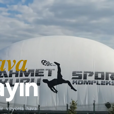
ava
ayın
ir vizyonla hava