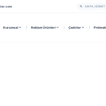
ler.com
search
expand_more
expand_more
expand_more
Kurumsal
|
Reklam Ürünleri
|
Çadırlar
|
Pnömati