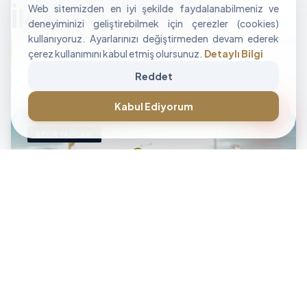
Web sitemizden en iyi şekilde faydalanabilmeniz ve
İle Alan Tasarımı
deneyiminizi geliştirebilmek için çerezler (cookies)
kullanıyoruz. Ayarlarınızı değiştirmeden devam ederek
"İşletmenizin sınırlarını aşan, modüler ve yüksek
çerez kullanımını kabul etmiş olursunuz.
Detaylı Bilgi
performanslı alan çözümleri üretiyoruz."
Reddet
CANLI DESTEK • İLETİŞİM • CANLI DESTEK • İLETİŞİM •
forum
Kabul Ediyorum
SPOR YAPILARI