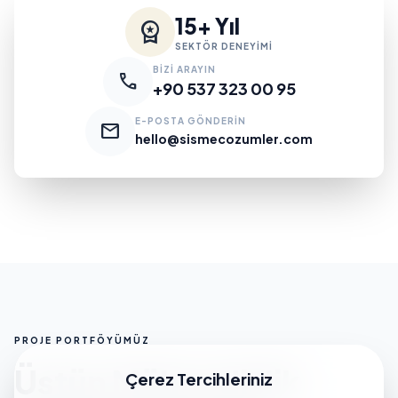
15+ Yıl
workspace_premium
SEKTÖR DENEYİMİ
BİZİ ARAYIN
call
+90 537 323 00 95
E-POSTA GÖNDERİN
mail
hello@sismecozumler.com
PROJE PORTFÖYÜMÜZ
Üstün Mühendislik
Çerez Tercihleriniz