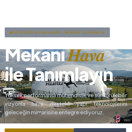
GELECEĞİN YAKLAŞIMI: MİMARİ UZMANLIK
Hava
Mekanı
ile Tanımlayın
Yüksek performanslı mühendislik ve sürdürülebilir
vizyonla hava destekli yapı teknolojilerini
geleceğin mimarisine entegre ediyoruz.