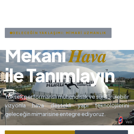
GELECEĞİN YAKLAŞIMI: MİMARİ UZMANLIK
Hava
Mekanı
ile Tanımlayın
Yüksek performanslı mühendislik ve sürdürülebilir
vizyonla hava destekli yapı teknolojilerini
geleceğin mimarisine entegre ediyoruz.