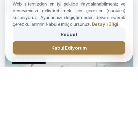
Web sitemizden en iyi şekilde faydalanabilmeniz ve
İle Alan Tasarımı
deneyiminizi geliştirebilmek için çerezler (cookies)
kullanıyoruz. Ayarlarınızı değiştirmeden devam ederek
"İşletmenizin sınırlarını aşan, modüler ve yüksek
çerez kullanımını kabul etmiş olursunuz.
Detaylı Bilgi
performanslı alan çözümleri üretiyoruz."
Reddet
CANLI DESTEK • İLETİŞİM • CANLI DESTEK • İLETİŞİM •
forum
Kabul Ediyorum
SPOR YAPILARI