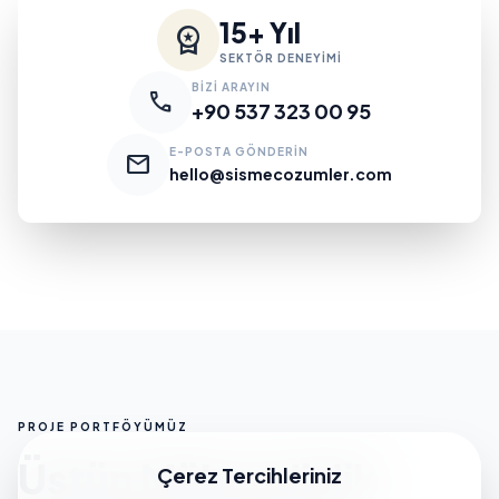
15+ Yıl
workspace_premium
SEKTÖR DENEYİMİ
BİZİ ARAYIN
call
+90 537 323 00 95
E-POSTA GÖNDERİN
mail
hello@sismecozumler.com
PROJE PORTFÖYÜMÜZ
Üstün Mühendislik
Çerez Tercihleriniz