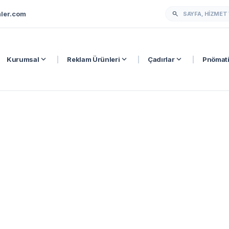
ler.com
search
expand_more
expand_more
expand_more
Kurumsal
|
Reklam Ürünleri
|
Çadırlar
|
Pnömati