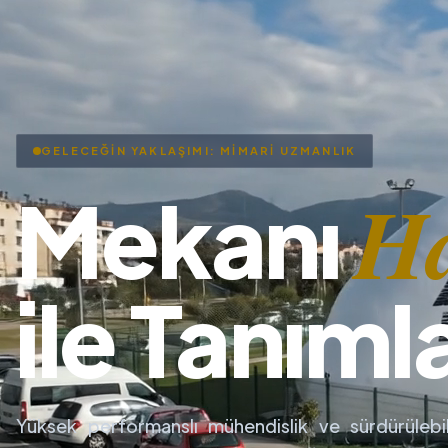
GELECEĞİN YAKLAŞIMI: MİMARİ UZMANLIK
H
Mekanı
ile Tanıml
Yüksek performanslı mühendislik ve sürdürülebil