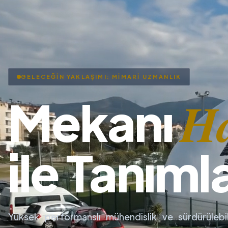
GELECEĞİN YAKLAŞIMI: MİMARİ UZMANLIK
H
Mekanı
ile Tanıml
Yüksek performanslı mühendislik ve sürdürülebil