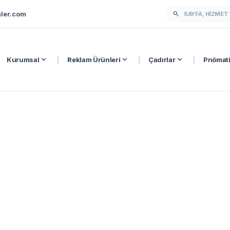
ler.com
search
expand_more
expand_more
expand_more
Kurumsal
|
Reklam Ürünleri
|
Çadırlar
|
Pnömati