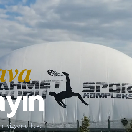
ava
ayın
ir vizyonla hava