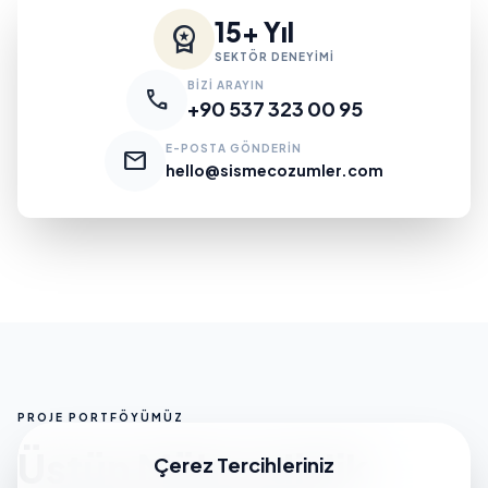
15+ Yıl
workspace_premium
SEKTÖR DENEYİMİ
BİZİ ARAYIN
call
+90 537 323 00 95
E-POSTA GÖNDERİN
mail
hello@sismecozumler.com
PROJE PORTFÖYÜMÜZ
Üstün Mühendislik
Çerez Tercihleriniz