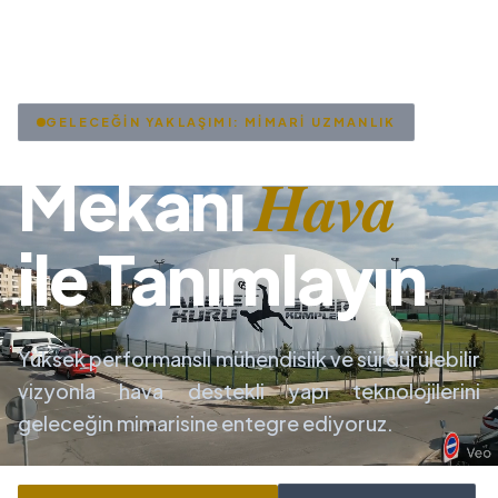
GELECEĞİN YAKLAŞIMI: MİMARİ UZMANLIK
Hava
Mekanı
ile Tanımlayın
Yüksek performanslı mühendislik ve sürdürülebilir
vizyonla hava destekli yapı teknolojilerini
geleceğin mimarisine entegre ediyoruz.