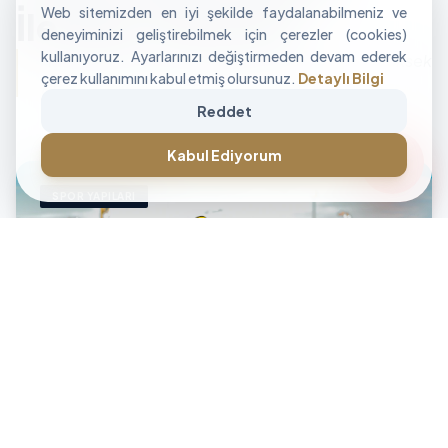
Web sitemizden en iyi şekilde faydalanabilmeniz ve
İle Alan Tasarımı
deneyiminizi geliştirebilmek için çerezler (cookies)
kullanıyoruz. Ayarlarınızı değiştirmeden devam ederek
"İşletmenizin sınırlarını aşan, modüler ve yüksek
çerez kullanımını kabul etmiş olursunuz.
Detaylı Bilgi
performanslı alan çözümleri üretiyoruz."
Reddet
CANLI DESTEK • İLETİŞİM • CANLI DESTEK • İLETİŞİM •
forum
Kabul Ediyorum
SPOR YAPILARI