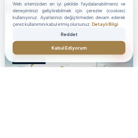
Web sitemizden en iyi şekilde faydalanabilmeniz ve
İle Alan Tasarımı
deneyiminizi geliştirebilmek için çerezler (cookies)
kullanıyoruz. Ayarlarınızı değiştirmeden devam ederek
"İşletmenizin sınırlarını aşan, modüler ve yüksek
çerez kullanımını kabul etmiş olursunuz.
Detaylı Bilgi
performanslı alan çözümleri üretiyoruz."
Reddet
CANLI DESTEK • İLETİŞİM • CANLI DESTEK • İLETİŞİM •
forum
Kabul Ediyorum
SPOR YAPILARI