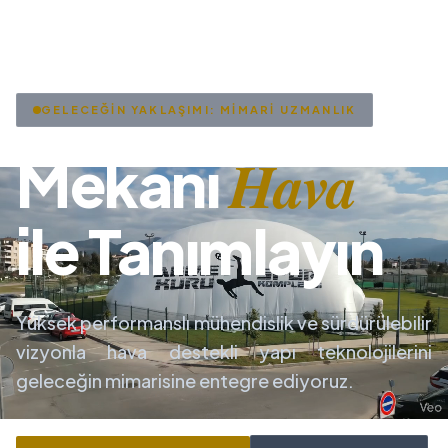
GELECEĞİN YAKLAŞIMI: MİMARİ UZMANLIK
Hava
Mekanı
ile Tanımlayın
Yüksek performanslı mühendislik ve sürdürülebilir
vizyonla hava destekli yapı teknolojilerini
geleceğin mimarisine entegre ediyoruz.