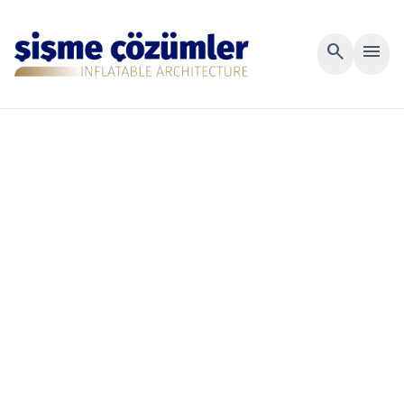
search
menu