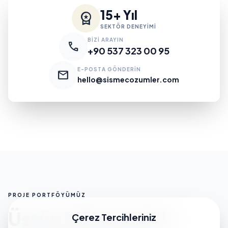
15+ Yıl
workspace_premium
SEKTÖR DENEYİMİ
BİZİ ARAYIN
call
+90 537 323 00 95
E-POSTA GÖNDERİN
mail
hello@sismecozumler.com
PROJE PORTFÖYÜMÜZ
Üstün Mühendislik
Çerez Tercihleriniz