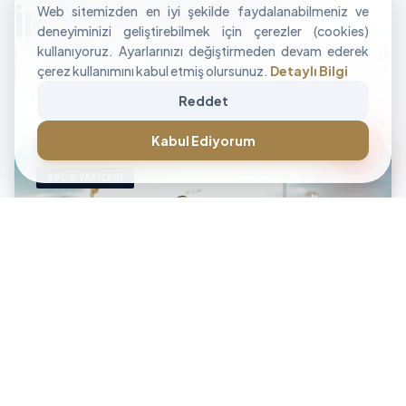
Web sitemizden en iyi şekilde faydalanabilmeniz ve
İle Alan Tasarımı
deneyiminizi geliştirebilmek için çerezler (cookies)
kullanıyoruz. Ayarlarınızı değiştirmeden devam ederek
"İşletmenizin sınırlarını aşan, modüler ve yüksek
çerez kullanımını kabul etmiş olursunuz.
Detaylı Bilgi
performanslı alan çözümleri üretiyoruz."
Reddet
CANLI DESTEK • İLETİŞİM • CANLI DESTEK • İLETİŞİM •
forum
Kabul Ediyorum
SPOR YAPILARI