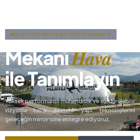
GELECEĞİN YAKLAŞIMI: MİMARİ UZMANLIK
Hava
Mekanı
ile Tanımlayın
Yüksek performanslı mühendislik ve sürdürülebilir
vizyonla hava destekli yapı teknolojilerini
geleceğin mimarisine entegre ediyoruz.