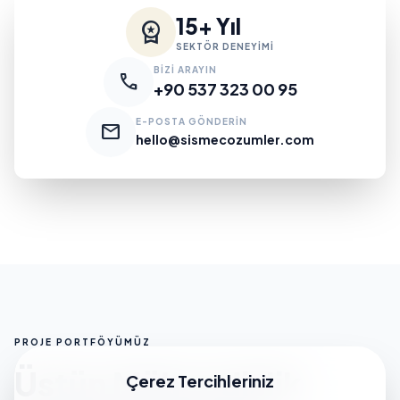
15+ Yıl
workspace_premium
SEKTÖR DENEYİMİ
BİZİ ARAYIN
call
+90 537 323 00 95
E-POSTA GÖNDERİN
mail
hello@sismecozumler.com
PROJE PORTFÖYÜMÜZ
Üstün Mühendislik
Çerez Tercihleriniz