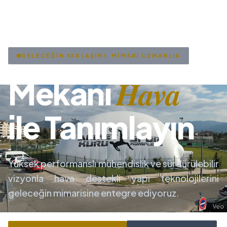
GELECEĞİN YAKLAŞIMI: MİMARİ UZMANLIK
Hava
Mekanı
ile Tanımlayın
Yüksek performanslı mühendislik ve sürdürülebilir
vizyonla hava destekli yapı teknolojilerini
geleceğin mimarisine entegre ediyoruz.