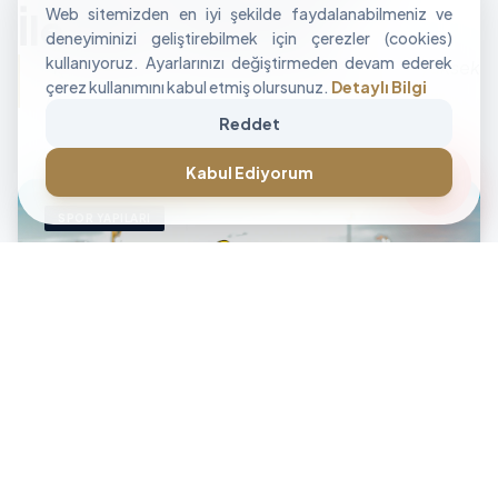
Web sitemizden en iyi şekilde faydalanabilmeniz ve
İle Alan Tasarımı
deneyiminizi geliştirebilmek için çerezler (cookies)
kullanıyoruz. Ayarlarınızı değiştirmeden devam ederek
"İşletmenizin sınırlarını aşan, modüler ve yüksek
çerez kullanımını kabul etmiş olursunuz.
Detaylı Bilgi
performanslı alan çözümleri üretiyoruz."
Reddet
CANLI DESTEK • İLETİŞİM • CANLI DESTEK • İLETİŞİM •
forum
Kabul Ediyorum
SPOR YAPILARI