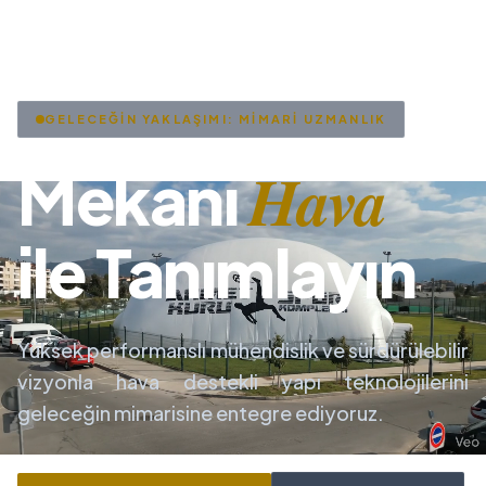
GELECEĞİN YAKLAŞIMI: MİMARİ UZMANLIK
Hava
Mekanı
ile Tanımlayın
Yüksek performanslı mühendislik ve sürdürülebilir
vizyonla hava destekli yapı teknolojilerini
geleceğin mimarisine entegre ediyoruz.