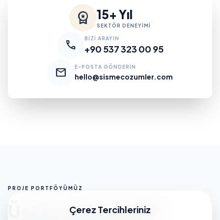
15+ Yıl
workspace_premium
SEKTÖR DENEYİMİ
BİZİ ARAYIN
call
+90 537 323 00 95
E-POSTA GÖNDERİN
mail
hello@sismecozumler.com
PROJE PORTFÖYÜMÜZ
Üstün Mühendislik
Çerez Tercihleriniz