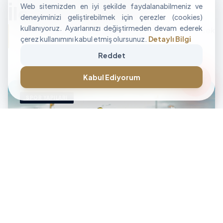
Web sitemizden en iyi şekilde faydalanabilmeniz ve
İle Alan Tasarımı
deneyiminizi geliştirebilmek için çerezler (cookies)
kullanıyoruz. Ayarlarınızı değiştirmeden devam ederek
"İşletmenizin sınırlarını aşan, modüler ve yüksek
çerez kullanımını kabul etmiş olursunuz.
Detaylı Bilgi
performanslı alan çözümleri üretiyoruz."
Reddet
CANLI DESTEK • İLETİŞİM • CANLI DESTEK • İLETİŞİM •
forum
Kabul Ediyorum
SPOR YAPILARI