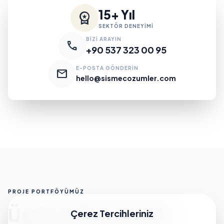
15+ Yıl
workspace_premium
SEKTÖR DENEYİMİ
BİZİ ARAYIN
call
+90 537 323 00 95
E-POSTA GÖNDERİN
mail
hello@sismecozumler.com
PROJE PORTFÖYÜMÜZ
Üstün Mühendislik
Çerez Tercihleriniz