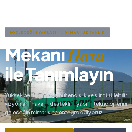
GELECEĞİN YAKLAŞIMI: MİMARİ UZMANLIK
Hava
Mekanı
ile Tanımlayın
Yüksek performanslı mühendislik ve sürdürülebilir
vizyonla hava destekli yapı teknolojilerini
geleceğin mimarisine entegre ediyoruz.