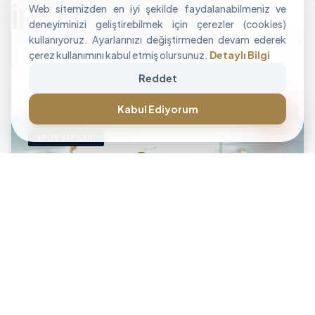
Web sitemizden en iyi şekilde faydalanabilmeniz ve
İle Alan Tasarımı
deneyiminizi geliştirebilmek için çerezler (cookies)
kullanıyoruz. Ayarlarınızı değiştirmeden devam ederek
"İşletmenizin sınırlarını aşan, modüler ve yüksek
çerez kullanımını kabul etmiş olursunuz.
Detaylı Bilgi
performanslı alan çözümleri üretiyoruz."
Reddet
CANLI DESTEK • İLETİŞİM • CANLI DESTEK • İLETİŞİM •
forum
Kabul Ediyorum
SPOR YAPILARI