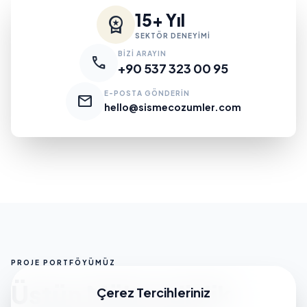
15+ Yıl
workspace_premium
SEKTÖR DENEYİMİ
BİZİ ARAYIN
call
+90 537 323 00 95
E-POSTA GÖNDERİN
mail
hello@sismecozumler.com
PROJE PORTFÖYÜMÜZ
Üstün Mühendislik
Çerez Tercihleriniz