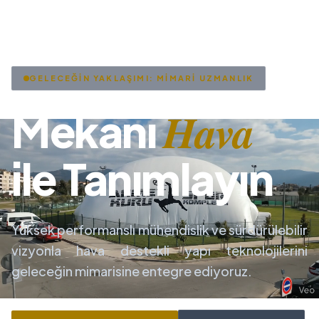
GELECEĞİN YAKLAŞIMI: MİMARİ UZMANLIK
Hava
Mekanı
ile Tanımlayın
Yüksek performanslı mühendislik ve sürdürülebilir
vizyonla hava destekli yapı teknolojilerini
geleceğin mimarisine entegre ediyoruz.