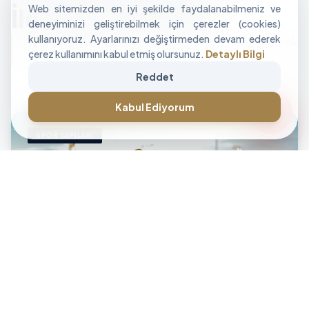
Web sitemizden en iyi şekilde faydalanabilmeniz ve
İle Alan Tasarımı
deneyiminizi geliştirebilmek için çerezler (cookies)
kullanıyoruz. Ayarlarınızı değiştirmeden devam ederek
"İşletmenizin sınırlarını aşan, modüler ve yüksek
çerez kullanımını kabul etmiş olursunuz.
Detaylı Bilgi
performanslı alan çözümleri üretiyoruz."
Reddet
CANLI DESTEK • İLETİŞİM • CANLI DESTEK • İLETİŞİM •
forum
Kabul Ediyorum
SPOR YAPILARI