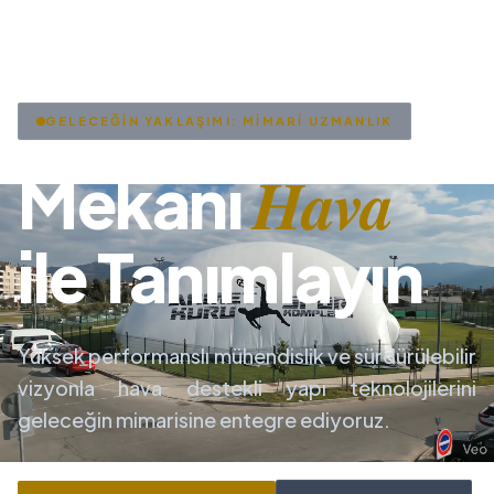
GELECEĞİN YAKLAŞIMI: MİMARİ UZMANLIK
Hava
Mekanı
ile Tanımlayın
Yüksek performanslı mühendislik ve sürdürülebilir
vizyonla hava destekli yapı teknolojilerini
geleceğin mimarisine entegre ediyoruz.