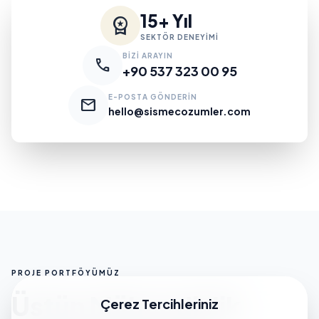
15+ Yıl
workspace_premium
SEKTÖR DENEYİMİ
BİZİ ARAYIN
call
+90 537 323 00 95
E-POSTA GÖNDERİN
mail
hello@sismecozumler.com
PROJE PORTFÖYÜMÜZ
Üstün Mühendislik
Çerez Tercihleriniz