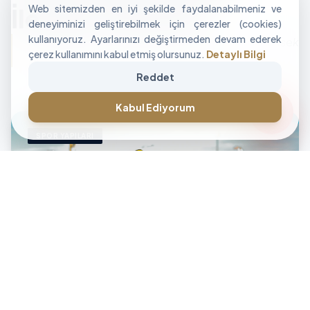
Web sitemizden en iyi şekilde faydalanabilmeniz ve
İle Alan Tasarımı
deneyiminizi geliştirebilmek için çerezler (cookies)
kullanıyoruz. Ayarlarınızı değiştirmeden devam ederek
"İşletmenizin sınırlarını aşan, modüler ve yüksek
çerez kullanımını kabul etmiş olursunuz.
Detaylı Bilgi
performanslı alan çözümleri üretiyoruz."
Reddet
CANLI DESTEK • İLETİŞİM • CANLI DESTEK • İLETİŞİM •
forum
Kabul Ediyorum
SPOR YAPILARI