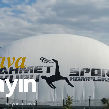
ava
ayın
ir vizyonla hava