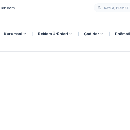
ler.com
search
expand_more
expand_more
expand_more
Kurumsal
|
Reklam Ürünleri
|
Çadırlar
|
Pnömati