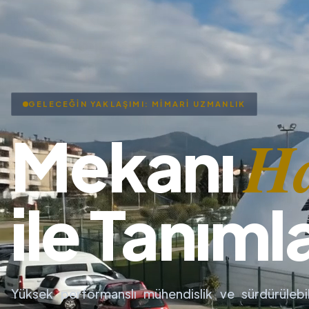
GELECEĞİN YAKLAŞIMI: MİMARİ UZMANLIK
H
Mekanı
ile Tanıml
Yüksek performanslı mühendislik ve sürdürülebil