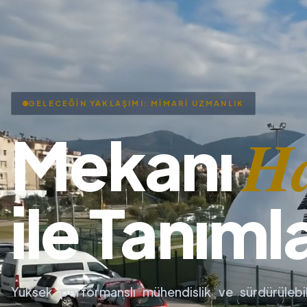
GELECEĞİN YAKLAŞIMI: MİMARİ UZMANLIK
H
Mekanı
ile Tanıml
Yüksek performanslı mühendislik ve sürdürülebil