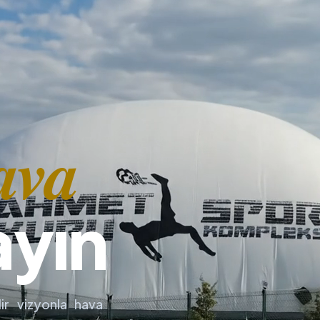
ava
ayın
ir vizyonla hava