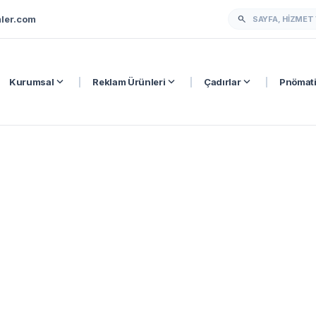
ler.com
search
expand_more
expand_more
expand_more
Kurumsal
|
Reklam Ürünleri
|
Çadırlar
|
Pnömati