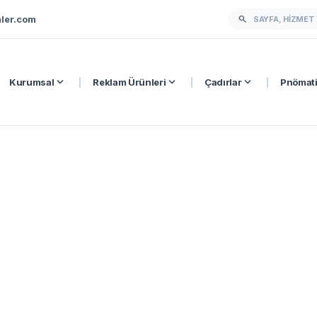
ler.com
search
expand_more
expand_more
expand_more
Kurumsal
|
Reklam Ürünleri
|
Çadırlar
|
Pnömati