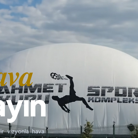
ava
ayın
ir vizyonla hava