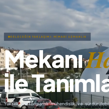
GELECEĞİN YAKLAŞIMI: MİMARİ UZMANLIK
H
Mekanı
ile Tanıml
Yüksek performanslı mühendislik ve sürdürülebil