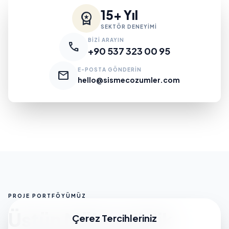
15+ Yıl
workspace_premium
SEKTÖR DENEYİMİ
BİZİ ARAYIN
call
+90 537 323 00 95
E-POSTA GÖNDERİN
mail
hello@sismecozumler.com
PROJE PORTFÖYÜMÜZ
Üstün Mühendislik
Çerez Tercihleriniz