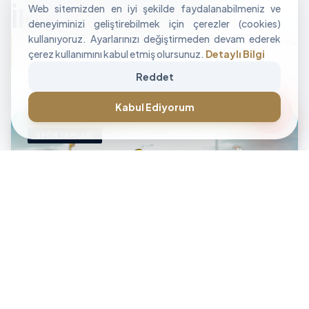
Web sitemizden en iyi şekilde faydalanabilmeniz ve
İle Alan Tasarımı
deneyiminizi geliştirebilmek için çerezler (cookies)
kullanıyoruz. Ayarlarınızı değiştirmeden devam ederek
"İşletmenizin sınırlarını aşan, modüler ve yüksek
çerez kullanımını kabul etmiş olursunuz.
Detaylı Bilgi
performanslı alan çözümleri üretiyoruz."
Reddet
CANLI DESTEK • İLETİŞİM • CANLI DESTEK • İLETİŞİM •
forum
Kabul Ediyorum
SPOR YAPILARI