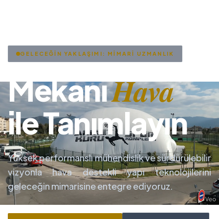
GELECEĞİN YAKLAŞIMI: MİMARİ UZMANLIK
Hava
Mekanı
ile Tanımlayın
Yüksek performanslı mühendislik ve sürdürülebilir
vizyonla hava destekli yapı teknolojilerini
geleceğin mimarisine entegre ediyoruz.