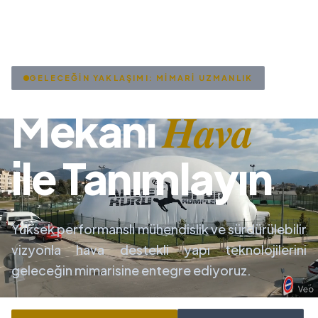
GELECEĞİN YAKLAŞIMI: MİMARİ UZMANLIK
Hava
Mekanı
ile Tanımlayın
Yüksek performanslı mühendislik ve sürdürülebilir
vizyonla hava destekli yapı teknolojilerini
geleceğin mimarisine entegre ediyoruz.