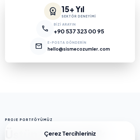
15+ Yıl
workspace_premium
SEKTÖR DENEYİMİ
BİZİ ARAYIN
call
+90 537 323 00 95
E-POSTA GÖNDERİN
mail
hello@sismecozumler.com
PROJE PORTFÖYÜMÜZ
Üstün Mühendislik
Çerez Tercihleriniz