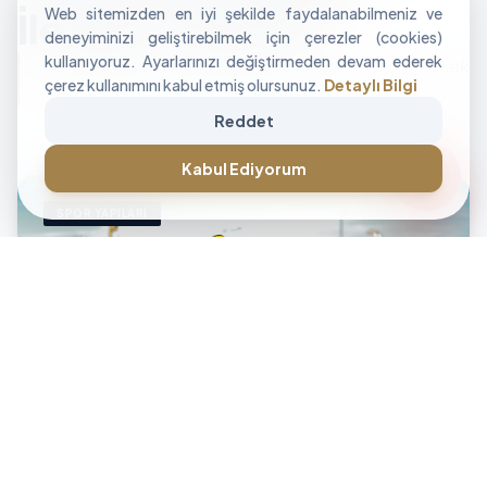
Web sitemizden en iyi şekilde faydalanabilmeniz ve
İle Alan Tasarımı
deneyiminizi geliştirebilmek için çerezler (cookies)
kullanıyoruz. Ayarlarınızı değiştirmeden devam ederek
"İşletmenizin sınırlarını aşan, modüler ve yüksek
çerez kullanımını kabul etmiş olursunuz.
Detaylı Bilgi
performanslı alan çözümleri üretiyoruz."
Reddet
CANLI DESTEK • İLETİŞİM • CANLI DESTEK • İLETİŞİM •
forum
Kabul Ediyorum
SPOR YAPILARI