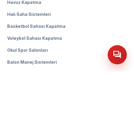
Havuz Kapatma
Halı Saha Sistemleri
Basketbol Sahası Kapatma
Voleybol Sahası Kapatma
CANLI DESTEK • İLETİŞİM • CANLI DESTEK • İLETİŞİM •
Okul Spor Salonları
forum
Balon Manej Sistemleri
BIZE ULAŞIN
location_on
Mustafa Kemal Mah. Kayı Cad. No:8A
Sincan / Ankara
MERKEZ OFIS
call
+90 537 323 00 95
SATIŞ & DESTEK