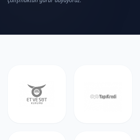
çalışmaktan gurur duyuyoruz.