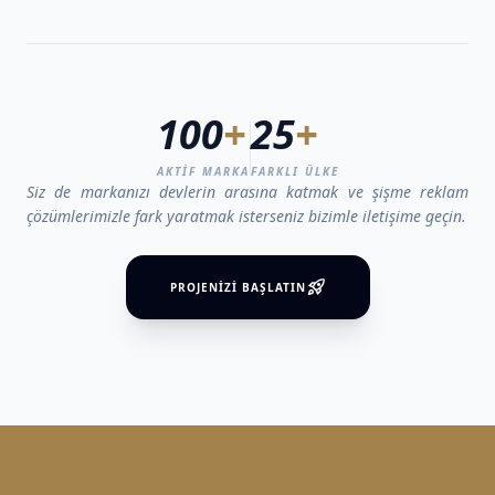
100
+
25
+
AKTİF MARKA
FARKLI ÜLKE
Siz de markanızı devlerin arasına katmak ve şişme reklam
çözümlerimizle fark yaratmak isterseniz bizimle iletişime geçin.
rocket_launch
PROJENİZİ BAŞLATIN