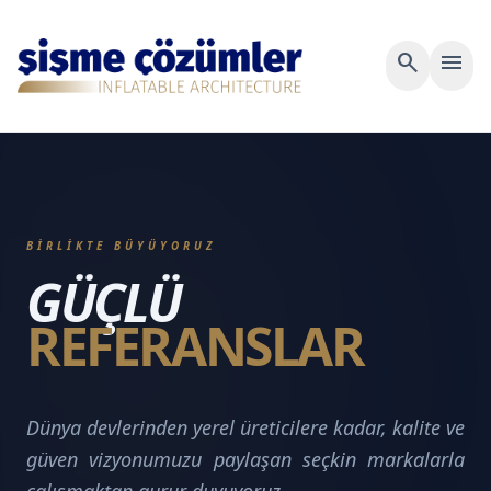
search
menu
BİRLİKTE BÜYÜYORUZ
GÜÇLÜ
REFERANSLAR
Dünya devlerinden yerel üreticilere kadar, kalite ve
güven vizyonumuzu paylaşan seçkin markalarla