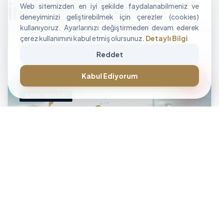
Web sitemizden en iyi şekilde faydalanabilmeniz ve
İle Alan Tasarımı
deneyiminizi geliştirebilmek için çerezler (cookies)
kullanıyoruz. Ayarlarınızı değiştirmeden devam ederek
"İşletmenizin sınırlarını aşan, modüler ve yüksek
çerez kullanımını kabul etmiş olursunuz.
Detaylı Bilgi
performanslı alan çözümleri üretiyoruz."
Reddet
CANLI DESTEK • İLETİŞİM • CANLI DESTEK • İLETİŞİM •
forum
Kabul Ediyorum
SPOR YAPILARI