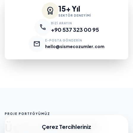
15+ Yıl
workspace_premium
SEKTÖR DENEYİMİ
BİZİ ARAYIN
call
+90 537 323 00 95
E-POSTA GÖNDERİN
mail
hello@sismecozumler.com
PROJE PORTFÖYÜMÜZ
Üstün Mühendislik
Çerez Tercihleriniz