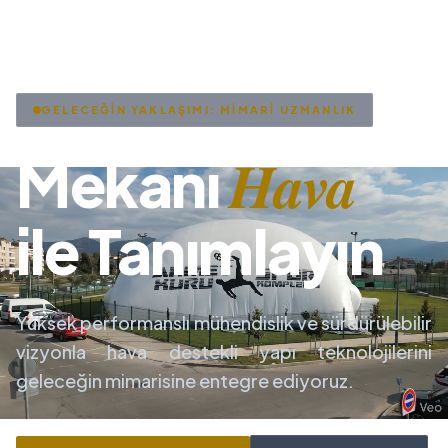
GELECEĞİN YAKLAŞIMI: MİMARİ UZMANLIK
Hava
Mekanı
ile Tanımlayın
Yüksek performanslı mühendislik ve sürdürülebilir
vizyonla hava destekli yapı teknolojilerini
geleceğin mimarisine entegre ediyoruz.