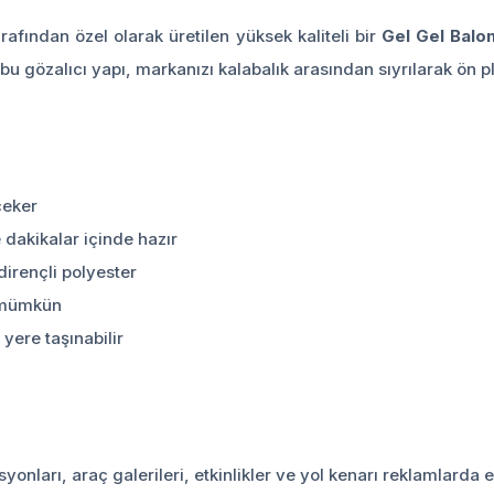
arafından özel olarak üretilen yüksek kaliteli bir
Gel Gel Balo
u gözalıcı yapı, markanızı kalabalık arasından sıyrılarak ön pl
çeker
e dakikalar içinde hazır
dirençli polyester
ı mümkün
yere taşınabilir
syonları, araç galerileri, etkinlikler ve yol kenarı reklamlarda