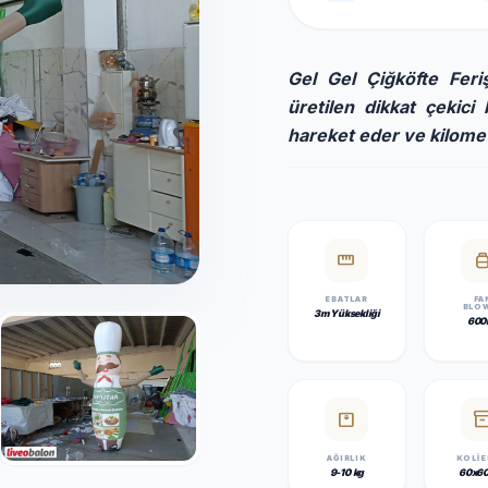
Gel Gel Çiğköfte Feriş
üretilen dikkat çekici 
hareket eder ve kilome
straighten
propane_t
EBATLAR
FA
BLO
3m Yüksekliği
600
monitor_weight
inventor
AĞIRLIK
KOLI 
9-10 kg
60x6