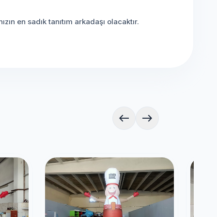
ızın en sadık tanıtım arkadaşı olacaktır.
west
east