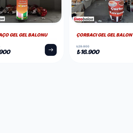
ACI GEL GEL BALON
DÖNER BROS GEL GEL B
0
₺29.900
east
.900
₺16.900