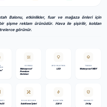
tah Balonu, etkinlikler, fuar ve mağaza önleri için
bir şişme reklam ürünüdür. Hava ile şişirilir, koldan
trelerce görünür.
ank
texture
lightbulb
layers
N
KUMAŞ
AYDINLATMA
TABAN
WER
Waterproof
LED
Waterproof MDF
m³
Premium
Outdoor
y_2
handyman
bolt
verified_user
EBATI
EK AKSESUAR
ELEKTRIK
GARANTI
0x25
Sabitleme İpleri
220 V
24 Ay