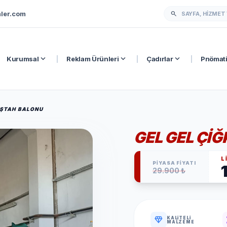
ler.com
search
expand_more
expand_more
expand_more
Kurumsal
|
Reklam Ürünleri
|
Çadırlar
|
Pnömati
IŞTAH BALONU
GEL GEL ÇI
L
PİYASA FİYATI
29.900 ₺
diamond
v
KALITELI
MALZEME