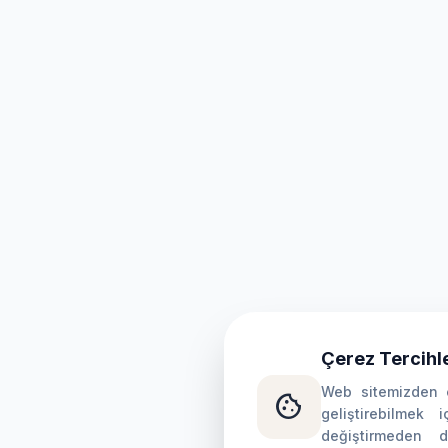
Çerez Tercihle
Web sitemizden e
cookie
geliştirebilmek i
değiştirmeden 