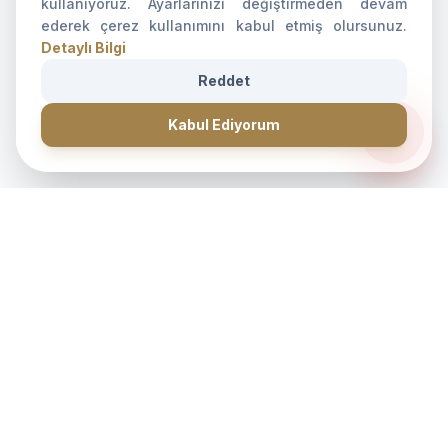
kullanıyoruz. Ayarlarınızı değiştirmeden devam
ederek çerez kullanımını kabul etmiş olursunuz.
Detaylı Bilgi
Reddet
CANLI DESTEK • İLETİŞİM • CANLI DESTEK • İLETİŞİM •
forum
Kabul Ediyorum