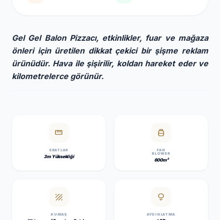
Gel Gel Balon Pizzacı, etkinlikler, fuar ve mağaza
önleri için üretilen dikkat çekici bir şişme reklam
ürünüdür. Hava ile şişirilir, koldan hareket eder ve
kilometrelerce görünür.
straighten
propane_tank
EBATLAR
FAN
BLOWER
3m Yüksekliği
600m³
texture
lightbulb
KUMAŞ
AYDINLATMA