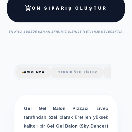
shopping_cart_checkout
ÖN SIPARIŞ OLUŞTUR
EN KISA SÜREDE UZMAN EKIBIMIZ SIZINLE ILETIŞIME GEÇECEKTIR.
AÇIKLAMA
TEKNIK ÖZELLIKLER
SSS
Gel Gel Balon Pizzacı
, Liveo
tarafından özel olarak üretilen yüksek
kaliteli bir
Gel Gel Balon (Sky Dancer)