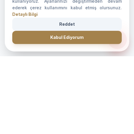
kullanıyoruz. Ayarlarınızı değiştirmeden devam
ederek çerez kullanımını kabul etmiş olursunuz.
Detaylı Bilgi
Reddet
CANLI DESTEK • İLETİŞİM • CANLI DESTEK • İLETİŞİM •
forum
Kabul Ediyorum