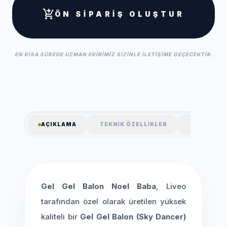
shopping_cart_checkout
ÖN SIPARIŞ OLUŞTUR
EN KISA SÜREDE UZMAN EKIBIMIZ SIZINLE ILETIŞIME GEÇECEKTIR.
AÇIKLAMA
TEKNIK ÖZELLIKLER
SSS
Gel Gel Balon Noel Baba
, Liveo
tarafından özel olarak üretilen yüksek
kaliteli bir
Gel Gel Balon (Sky Dancer)