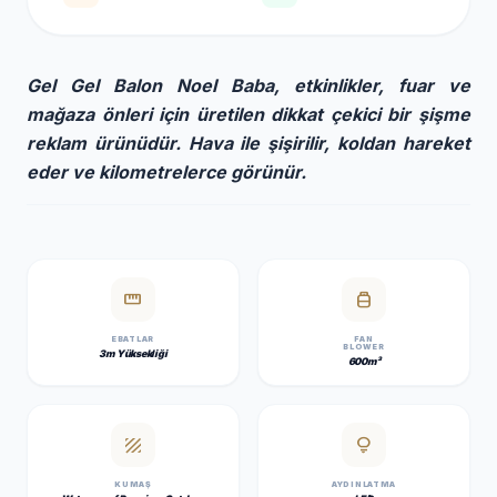
Gel Gel Balon Noel Baba, etkinlikler, fuar ve
mağaza önleri için üretilen dikkat çekici bir şişme
reklam ürünüdür. Hava ile şişirilir, koldan hareket
eder ve kilometrelerce görünür.
straighten
propane_tank
EBATLAR
FAN
BLOWER
3m Yüksekliği
600m³
texture
lightbulb
KUMAŞ
AYDINLATMA