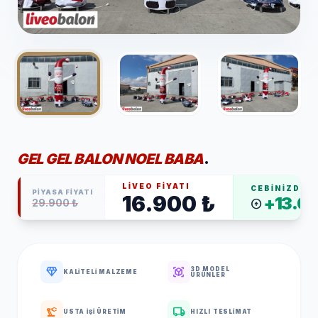
GEL GEL BALON NOEL BABA
.
LİVEO FİYATI
CEBİNİZDE 
PİYASA FİYATI
16.900 ₺
+13.00
arrow_circle_up
29.900 ₺
diamond
view_in_ar
3D MODEL
KALITELI MALZEME
ÜRÜNLER
precision_manufacturing
local_shipping
USTA İŞI ÜRETIM
HIZLI TESLIMAT