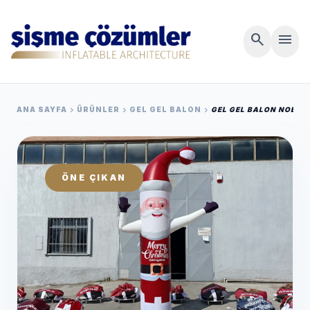
search
menu
chevron_right
chevron_right
chevron_right
ANA SAYFA
ÜRÜNLER
GEL GEL BALON
GEL GEL BALON NOEL 
ÖNE ÇIKAN