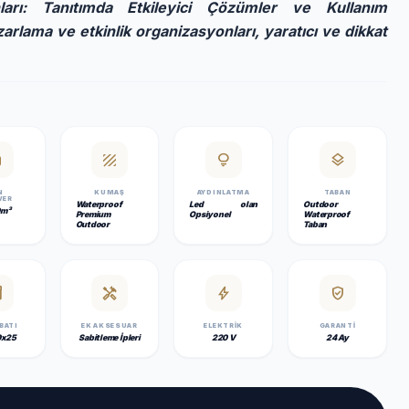
arı: Tanıtımda Etkileyici Çözümler ve Kullanım
lama ve etkinlik organizasyonları, yaratıcı ve dikkat
ank
texture
lightbulb
layers
N
KUMAŞ
AYDINLATMA
TABAN
WER
Waterproof
Led olan
Outdoor
0m³
Premium
Opsiyonel
Waterproof
Outdoor
Taban
y_2
handyman
bolt
verified_user
EBATI
EK AKSESUAR
ELEKTRIK
GARANTI
0x25
Sabitleme İpleri
220 V
24 Ay