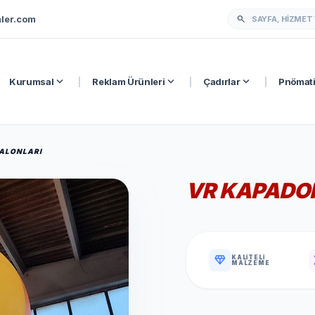
ler.com
search
expand_more
expand_more
expand_more
Kurumsal
|
Reklam Ürünleri
|
Çadırlar
|
Pnömati
ALONLARI
VR KAPADO
diamond
v
KALITELI
MALZEME