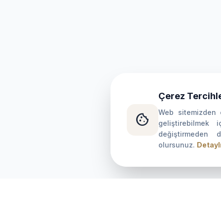
Çerez Tercihle
Web sitemizden e
cookie
geliştirebilmek i
değiştirmeden 
olursunuz.
Detaylı