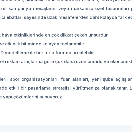
 özel kampanya mesajlarını veya markanıza özel tasarımları
ici ebatları sayesinde uzak mesafelerden dahi kolayca fark edil
k hava etkinliklerinde en çok dikkat çeken unsurdur.
 ve etkinlik bitiminde kolayca toplanabilir.
 modelleme ile her türlü formda üretilebilir.
el reklam araçlarına göre çok daha uzun ömürlü ve ekonomikti
leri, spor organizasyonları, fuar alanları, yeni şube açılışl
de etkili bir pazarlama stratejisi yürütmenize olanak tanır. 
me yapı çözümlerini sunuyoruz.