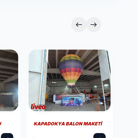
west
east
U
KAPADOKYA BALON MAKETI