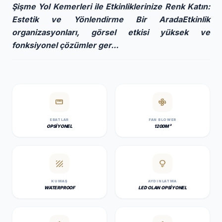
Şişme Yol Kemerleri ile Etkinliklerinize Renk Katın:
Estetik ve Yönlendirme Bir AradaEtkinlik
organizasyonları, görsel etkisi yüksek ve
fonksiyonel çözümler ger...
straighten
mode_fan
EBATLAR
FAN BLOWER
OPSIYONEL
1200M³
texture
lightbulb
KUMAŞ
AYDINLATMA
WATERPROOF
LED OLAN OPSIYONEL