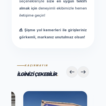
seçenekleriyle
size en uygun teklifi
almak için
deneyimli ekibimizle hemen
iletişime geçin!
🎪 Şişme yol kemerleri ile girişleriniz
görkemli, markanız unutulmaz olsun!
KAÇIRMAYIN
west
east
İLGINIZI ÇEKEBILIR
.