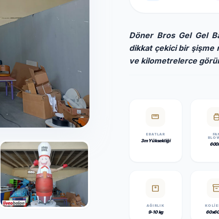
Döner Bros Gel Gel Bal
dikkat çekici bir şişme 
ve kilometrelerce görü
straighten
propane_t
EBATLAR
FA
BLO
3m Yüksekliği
600
monitor_weight
inventor
AĞIRLIK
KOLI 
9-10 kg
60x6