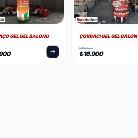
ACI GEL GEL BALON
DÖNER PIDE GEL GEL BA
0
₺29.900
east
.900
₺16.900