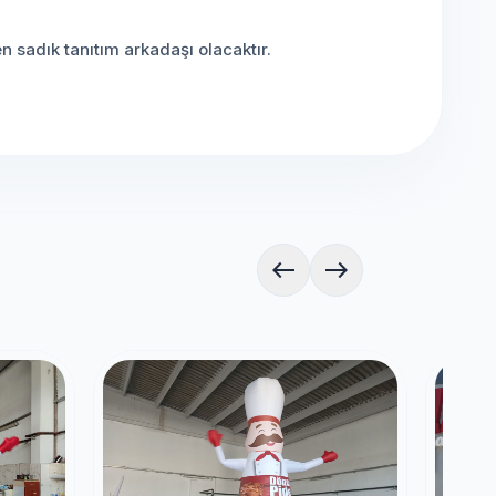
 sadık tanıtım arkadaşı olacaktır.
west
east