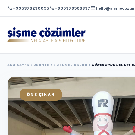
call
call
mail
+905373230095
+905379563837
hello@sismecozum
chevron_right
chevron_right
chevron_right
ANA SAYFA
ÜRÜNLER
GEL GEL BALON
DÖNER BROS GEL GEL 
ÖNE ÇIKAN