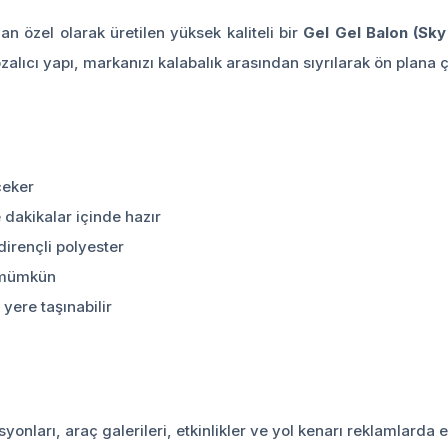
dan özel olarak üretilen yüksek kaliteli bir
Gel Gel Balon (Sky
alıcı yapı, markanızı kalabalık arasından sıyrılarak ön plana çı
çeker
e dakikalar içinde hazır
dirençli polyester
ı mümkün
yere taşınabilir
syonları, araç galerileri, etkinlikler ve yol kenarı reklamlarda