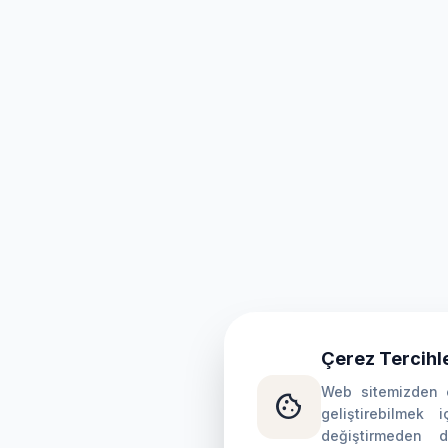
Çerez Tercihle
Web sitemizden e
cookie
geliştirebilmek i
değiştirmeden 