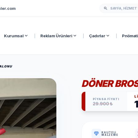
ler.com
search
expand_more
expand_more
expand_more
Kurumsal
|
Reklam Ürünleri
|
Çadırlar
|
Pnömati
BALONU
DÖNER BROS
L
PİYASA FİYATI
29.900 ₺
diamond
v
KALITELI
MALZEME