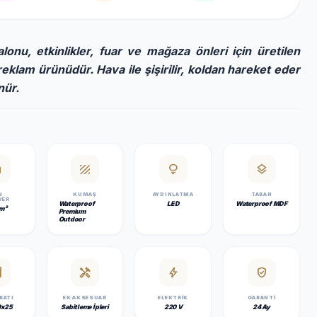
onu, etkinlikler, fuar ve mağaza önleri için üretilen
reklam ürünüdür. Hava ile şişirilir, koldan hareket eder
nür.
ank
texture
lightbulb
layers
N
KUMAŞ
AYDINLATMA
TABAN
WER
Waterproof
LED
Waterproof MDF
m³
Premium
Outdoor
y_2
handyman
bolt
verified_user
EBATI
EK AKSESUAR
ELEKTRIK
GARANTI
0x25
Sabitleme İpleri
220 V
24 Ay