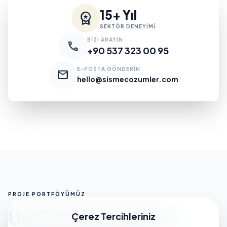
15+ Yıl
workspace_premium
SEKTÖR DENEYİMİ
BİZİ ARAYIN
call
+90 537 323 00 95
E-POSTA GÖNDERİN
mail
hello@sismecozumler.com
PROJE PORTFÖYÜMÜZ
Üstün Mühendislik
Çerez Tercihleriniz