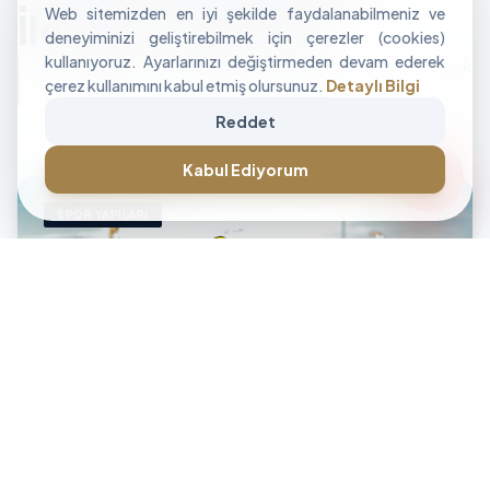
Web sitemizden en iyi şekilde faydalanabilmeniz ve
İle Alan Tasarımı
deneyiminizi geliştirebilmek için çerezler (cookies)
kullanıyoruz. Ayarlarınızı değiştirmeden devam ederek
"İşletmenizin sınırlarını aşan, modüler ve yüksek
çerez kullanımını kabul etmiş olursunuz.
Detaylı Bilgi
performanslı alan çözümleri üretiyoruz."
Reddet
CANLI DESTEK • İLETİŞİM • CANLI DESTEK • İLETİŞİM •
forum
Kabul Ediyorum
SPOR YAPILARI