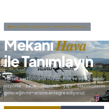
GELECEĞİN YAKLAŞIMI: MİMARİ UZMANLIK
Hava
Mekanı
ile Tanımlayın
Yüksek performanslı mühendislik ve sürdürülebilir
vizyonla hava destekli yapı teknolojilerini
geleceğin mimarisine entegre ediyoruz.