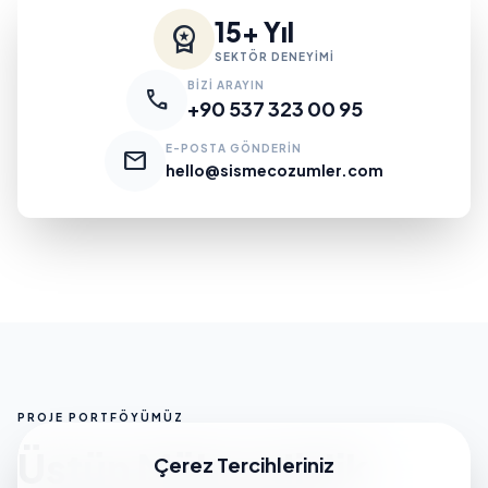
15+ Yıl
workspace_premium
SEKTÖR DENEYİMİ
BİZİ ARAYIN
call
+90 537 323 00 95
E-POSTA GÖNDERİN
mail
hello@sismecozumler.com
PROJE PORTFÖYÜMÜZ
Üstün Mühendislik
Çerez Tercihleriniz