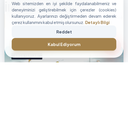
Web sitemizden en iyi şekilde faydalanabilmeniz ve
İle Alan Tasarımı
deneyiminizi geliştirebilmek için çerezler (cookies)
kullanıyoruz. Ayarlarınızı değiştirmeden devam ederek
"İşletmenizin sınırlarını aşan, modüler ve yüksek
çerez kullanımını kabul etmiş olursunuz.
Detaylı Bilgi
performanslı alan çözümleri üretiyoruz."
Reddet
CANLI DESTEK • İLETİŞİM • CANLI DESTEK • İLETİŞİM •
forum
Kabul Ediyorum
SPOR YAPILARI