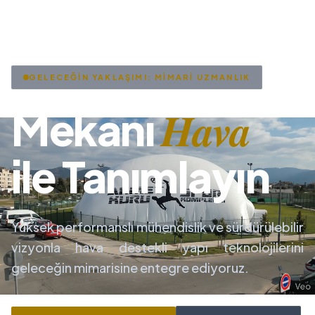
GELECEĞİN YAKLAŞIMI: MİMARİ UZMANLIK
Hava
Mekanı
ile Tanımlayın
Yüksek performanslı mühendislik ve sürdürülebilir
vizyonla hava destekli yapı teknolojilerini
geleceğin mimarisine entegre ediyoruz.