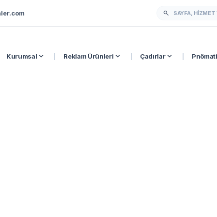
ler.com
search
expand_more
expand_more
expand_more
Kurumsal
|
Reklam Ürünleri
|
Çadırlar
|
Pnömati