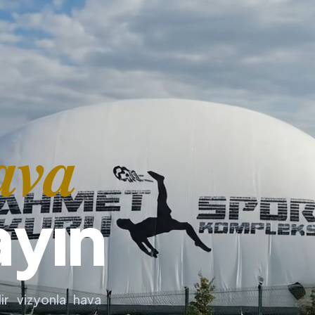
ava
ayın
ir vizyonla hava