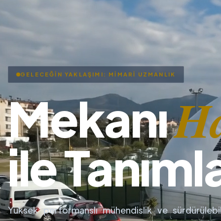
GELECEĞİN YAKLAŞIMI: MİMARİ UZMANLIK
H
Mekanı
ile Tanıml
Yüksek performanslı mühendislik ve sürdürülebil