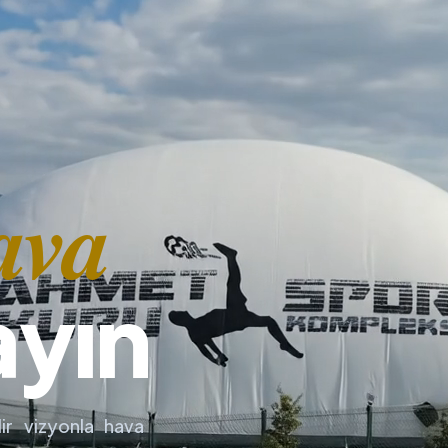
ava
ayın
ir vizyonla hava