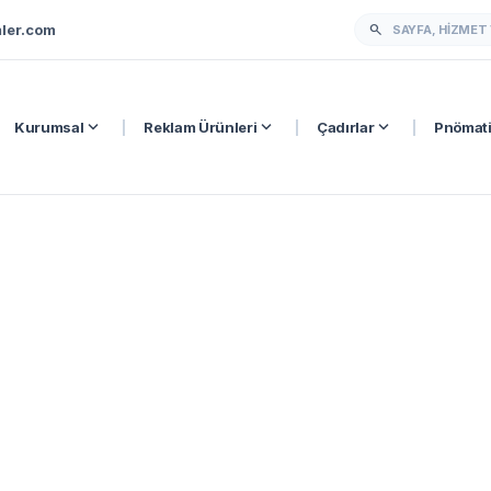
ler.com
search
expand_more
expand_more
expand_more
Kurumsal
|
Reklam Ürünleri
|
Çadırlar
|
Pnömati