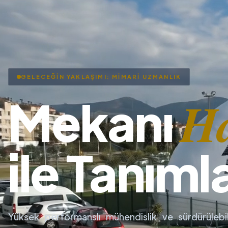
GELECEĞİN YAKLAŞIMI: MİMARİ UZMANLIK
H
Mekanı
ile Tanıml
Yüksek performanslı mühendislik ve sürdürülebil