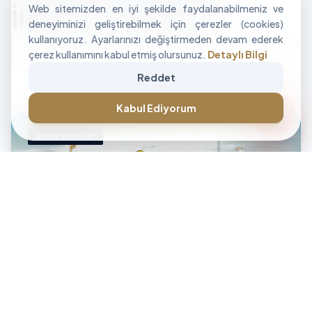
Web sitemizden en iyi şekilde faydalanabilmeniz ve
İle Alan Tasarımı
deneyiminizi geliştirebilmek için çerezler (cookies)
kullanıyoruz. Ayarlarınızı değiştirmeden devam ederek
"İşletmenizin sınırlarını aşan, modüler ve yüksek
çerez kullanımını kabul etmiş olursunuz.
Detaylı Bilgi
performanslı alan çözümleri üretiyoruz."
Reddet
CANLI DESTEK • İLETİŞİM • CANLI DESTEK • İLETİŞİM •
forum
Kabul Ediyorum
SPOR YAPILARI