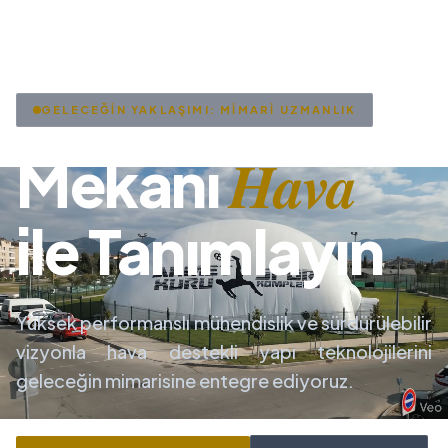
GELECEĞİN YAKLAŞIMI: MİMARİ UZMANLIK
Hava
Mekanı
ile Tanımlayın
Yüksek performanslı mühendislik ve sürdürülebilir
vizyonla hava destekli yapı teknolojilerini
geleceğin mimarisine entegre ediyoruz.