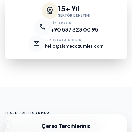
15+ Yıl
workspace_premium
SEKTÖR DENEYİMİ
BİZİ ARAYIN
call
+90 537 323 00 95
E-POSTA GÖNDERİN
mail
hello@sismecozumler.com
PROJE PORTFÖYÜMÜZ
Üstün Mühendislik
Çerez Tercihleriniz