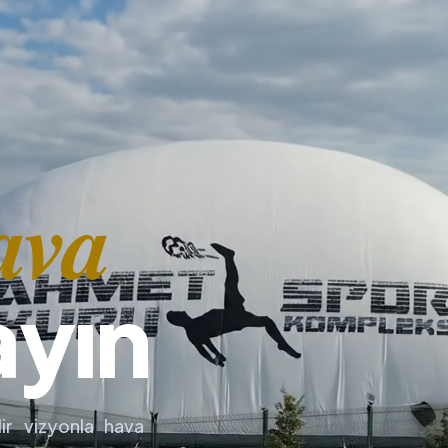
ava
ayın
ir vizyonla hava