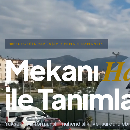
GELECEĞİN YAKLAŞIMI: MİMARİ UZMANLIK
H
Mekanı
ile Tanıml
Yüksek performanslı mühendislik ve sürdürülebil