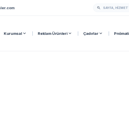
ler.com
search
expand_more
expand_more
expand_more
Kurumsal
|
Reklam Ürünleri
|
Çadırlar
|
Pnömati