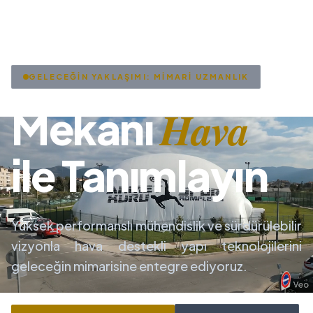
GELECEĞİN YAKLAŞIMI: MİMARİ UZMANLIK
Hava
Mekanı
ile Tanımlayın
Yüksek performanslı mühendislik ve sürdürülebilir
vizyonla hava destekli yapı teknolojilerini
geleceğin mimarisine entegre ediyoruz.