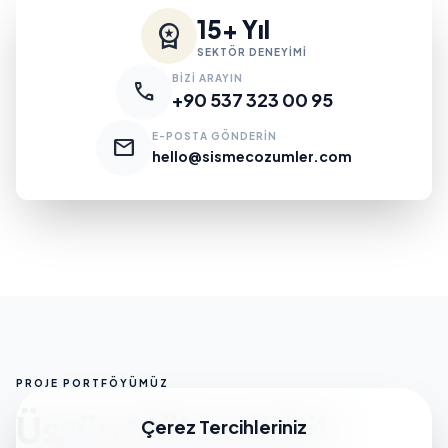
15+ Yıl
workspace_premium
SEKTÖR DENEYİMİ
BİZİ ARAYIN
call
+90 537 323 00 95
E-POSTA GÖNDERİN
mail
hello@sismecozumler.com
PROJE PORTFÖYÜMÜZ
Üstün Mühendislik
Çerez Tercihleriniz