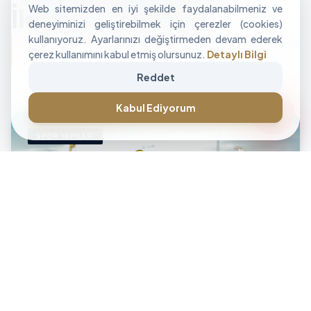
Web sitemizden en iyi şekilde faydalanabilmeniz ve
İle Alan Tasarımı
deneyiminizi geliştirebilmek için çerezler (cookies)
kullanıyoruz. Ayarlarınızı değiştirmeden devam ederek
"İşletmenizin sınırlarını aşan, modüler ve yüksek
çerez kullanımını kabul etmiş olursunuz.
Detaylı Bilgi
performanslı alan çözümleri üretiyoruz."
Reddet
CANLI DESTEK • İLETİŞİM • CANLI DESTEK • İLETİŞİM •
forum
Kabul Ediyorum
SPOR YAPILARI