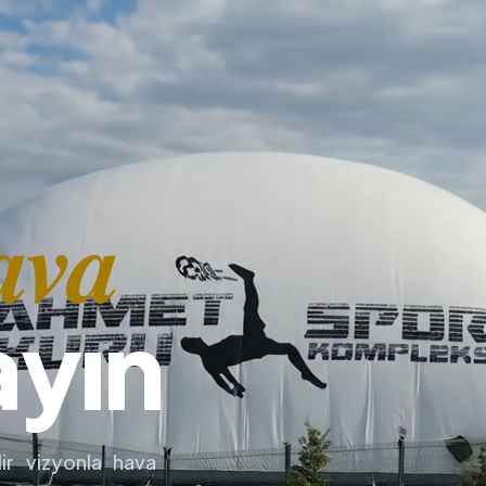
ava
ayın
ir vizyonla hava