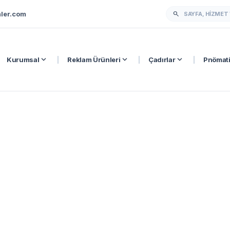
ler.com
search
expand_more
expand_more
expand_more
Kurumsal
|
Reklam Ürünleri
|
Çadırlar
|
Pnömati