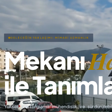
GELECEĞİN YAKLAŞIMI: MİMARİ UZMANLIK
H
Mekanı
ile Tanıml
Yüksek performanslı mühendislik ve sürdürülebil