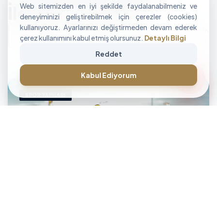
Web sitemizden en iyi şekilde faydalanabilmeniz ve
İle Alan Tasarımı
deneyiminizi geliştirebilmek için çerezler (cookies)
kullanıyoruz. Ayarlarınızı değiştirmeden devam ederek
"İşletmenizin sınırlarını aşan, modüler ve yüksek
çerez kullanımını kabul etmiş olursunuz.
Detaylı Bilgi
performanslı alan çözümleri üretiyoruz."
Reddet
CANLI DESTEK • İLETİŞİM • CANLI DESTEK • İLETİŞİM •
forum
Kabul Ediyorum
SPOR YAPILARI