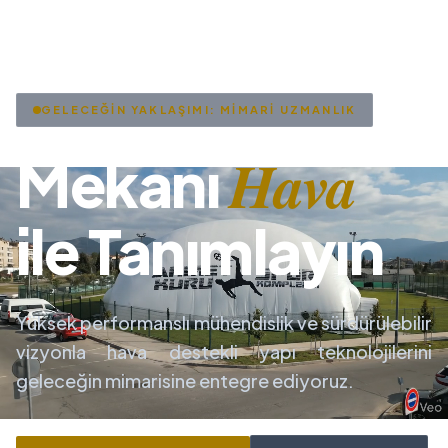
GELECEĞİN YAKLAŞIMI: MİMARİ UZMANLIK
Hava
Mekanı
ile Tanımlayın
Yüksek performanslı mühendislik ve sürdürülebilir
vizyonla hava destekli yapı teknolojilerini
geleceğin mimarisine entegre ediyoruz.