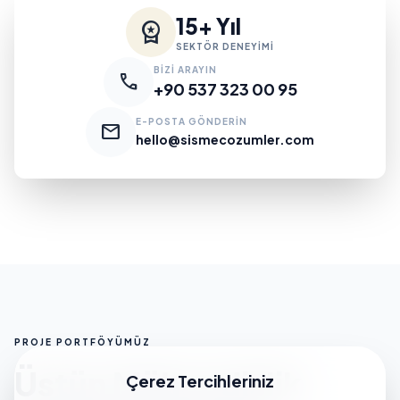
15+ Yıl
workspace_premium
SEKTÖR DENEYİMİ
BİZİ ARAYIN
call
+90 537 323 00 95
E-POSTA GÖNDERİN
mail
hello@sismecozumler.com
PROJE PORTFÖYÜMÜZ
Üstün Mühendislik
Çerez Tercihleriniz