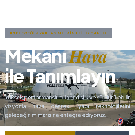
GELECEĞİN YAKLAŞIMI: MİMARİ UZMANLIK
Hava
Mekanı
ile Tanımlayın
Yüksek performanslı mühendislik ve sürdürülebilir
vizyonla hava destekli yapı teknolojilerini
geleceğin mimarisine entegre ediyoruz.