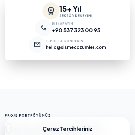
15+ Yıl
workspace_premium
SEKTÖR DENEYİMİ
BİZİ ARAYIN
call
+90 537 323 00 95
E-POSTA GÖNDERİN
mail
hello@sismecozumler.com
PROJE PORTFÖYÜMÜZ
Üstün Mühendislik
Çerez Tercihleriniz