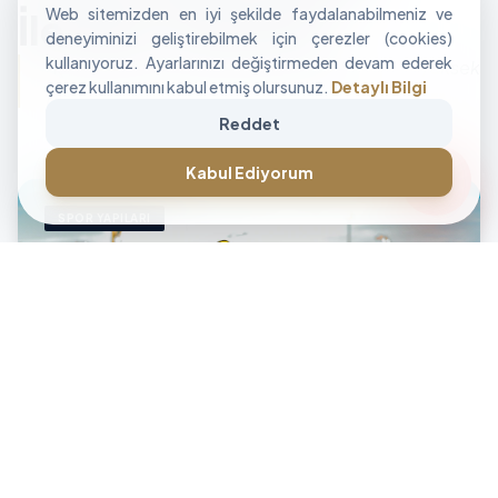
Web sitemizden en iyi şekilde faydalanabilmeniz ve
İle Alan Tasarımı
deneyiminizi geliştirebilmek için çerezler (cookies)
kullanıyoruz. Ayarlarınızı değiştirmeden devam ederek
"İşletmenizin sınırlarını aşan, modüler ve yüksek
çerez kullanımını kabul etmiş olursunuz.
Detaylı Bilgi
performanslı alan çözümleri üretiyoruz."
Reddet
CANLI DESTEK • İLETİŞİM • CANLI DESTEK • İLETİŞİM •
forum
Kabul Ediyorum
SPOR YAPILARI