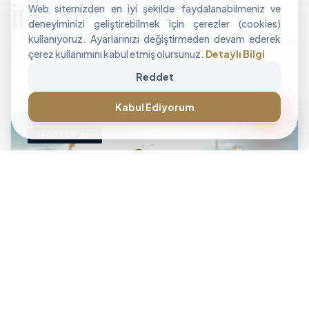
Web sitemizden en iyi şekilde faydalanabilmeniz ve
İle Alan Tasarımı
deneyiminizi geliştirebilmek için çerezler (cookies)
kullanıyoruz. Ayarlarınızı değiştirmeden devam ederek
"İşletmenizin sınırlarını aşan, modüler ve yüksek
çerez kullanımını kabul etmiş olursunuz.
Detaylı Bilgi
performanslı alan çözümleri üretiyoruz."
Reddet
CANLI DESTEK • İLETİŞİM • CANLI DESTEK • İLETİŞİM •
forum
Kabul Ediyorum
SPOR YAPILARI