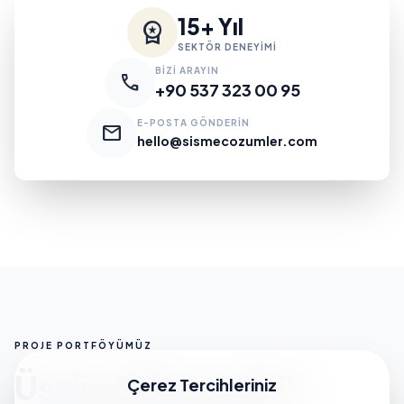
15+ Yıl
workspace_premium
SEKTÖR DENEYİMİ
BİZİ ARAYIN
call
+90 537 323 00 95
E-POSTA GÖNDERİN
mail
hello@sismecozumler.com
PROJE PORTFÖYÜMÜZ
Üstün Mühendislik
Çerez Tercihleriniz