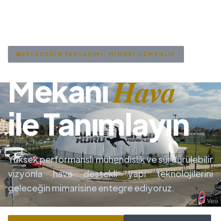
GELECEĞİN YAKLAŞIMI: MİMARİ UZMANLIK
Hava
Mekanı
ile Tanımlayın
Yüksek performanslı mühendislik ve sürdürülebilir
vizyonla hava destekli yapı teknolojilerini
geleceğin mimarisine entegre ediyoruz.