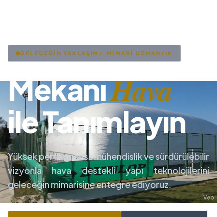
GELECEĞİN YAKLAŞIMI: MİMARİ UZMANLIK
Hava
Mekanı
ile Tanımlayın
Yüksek performanslı mühendislik ve sürdürülebilir
vizyonla hava destekli yapı teknolojilerini
geleceğin mimarisine entegre ediyoruz.