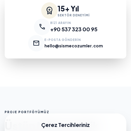
15+ Yıl
workspace_premium
SEKTÖR DENEYİMİ
BİZİ ARAYIN
call
+90 537 323 00 95
E-POSTA GÖNDERİN
mail
hello@sismecozumler.com
PROJE PORTFÖYÜMÜZ
Üstün Mühendislik
Çerez Tercihleriniz