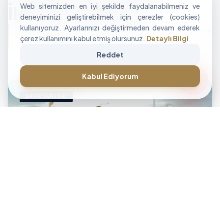
Web sitemizden en iyi şekilde faydalanabilmeniz ve
İle Alan Tasarımı
deneyiminizi geliştirebilmek için çerezler (cookies)
kullanıyoruz. Ayarlarınızı değiştirmeden devam ederek
"İşletmenizin sınırlarını aşan, modüler ve yüksek
çerez kullanımını kabul etmiş olursunuz.
Detaylı Bilgi
performanslı alan çözümleri üretiyoruz."
Reddet
CANLI DESTEK • İLETİŞİM • CANLI DESTEK • İLETİŞİM •
forum
Kabul Ediyorum
SPOR YAPILARI