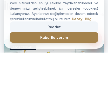
Web sitemizden en iyi şekilde faydalanabilmeniz ve
İle Alan Tasarımı
deneyiminizi geliştirebilmek için çerezler (cookies)
kullanıyoruz. Ayarlarınızı değiştirmeden devam ederek
"İşletmenizin sınırlarını aşan, modüler ve yüksek
çerez kullanımını kabul etmiş olursunuz.
Detaylı Bilgi
performanslı alan çözümleri üretiyoruz."
Reddet
CANLI DESTEK • İLETİŞİM • CANLI DESTEK • İLETİŞİM •
forum
Kabul Ediyorum
SPOR YAPILARI