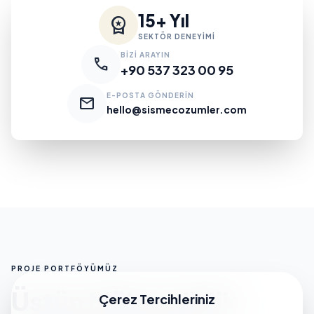
15+ Yıl
workspace_premium
SEKTÖR DENEYİMİ
BİZİ ARAYIN
call
+90 537 323 00 95
E-POSTA GÖNDERİN
mail
hello@sismecozumler.com
PROJE PORTFÖYÜMÜZ
Üstün Mühendislik
Çerez Tercihleriniz