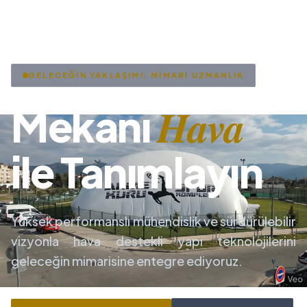
GELECEĞİN YAKLAŞIMI: MİMARİ UZMANLIK
Hava
Mekanı
ile Tanımlayın
Yüksek performanslı mühendislik ve sürdürülebilir
vizyonla hava destekli yapı teknolojilerini
geleceğin mimarisine entegre ediyoruz.