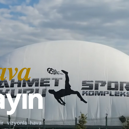
ava
ayın
ir vizyonla hava