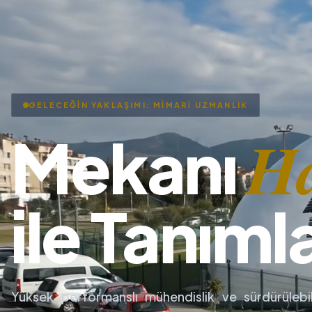
GELECEĞİN YAKLAŞIMI: MİMARİ UZMANLIK
H
Mekanı
ile Tanıml
Yüksek performanslı mühendislik ve sürdürülebil