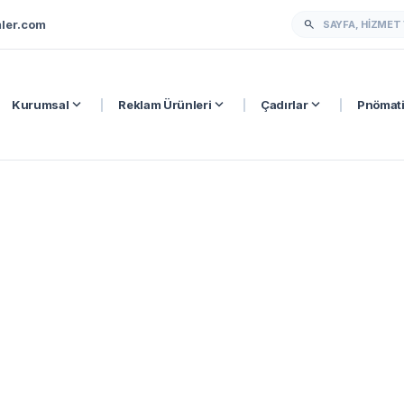
ler.com
search
expand_more
expand_more
expand_more
Kurumsal
|
Reklam Ürünleri
|
Çadırlar
|
Pnömati