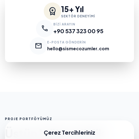
15+ Yıl
workspace_premium
SEKTÖR DENEYİMİ
BİZİ ARAYIN
call
+90 537 323 00 95
E-POSTA GÖNDERİN
mail
hello@sismecozumler.com
PROJE PORTFÖYÜMÜZ
Üstün Mühendislik
Çerez Tercihleriniz