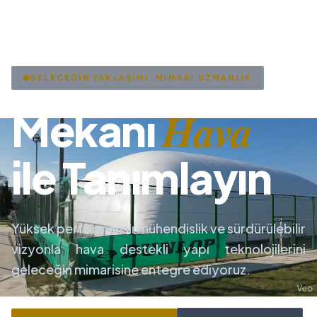
GELECEĞİN YAKLAŞIMI: MİMARİ UZMANLIK
Hava
Mekanı
ile Tanımlayın
Yüksek performanslı mühendislik ve sürdürülebilir
vizyonla hava destekli yapı teknolojilerini
geleceğin mimarisine entegre ediyoruz.