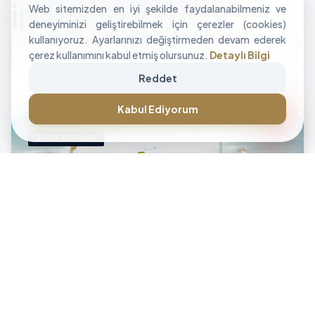
Web sitemizden en iyi şekilde faydalanabilmeniz ve
İle Alan Tasarımı
deneyiminizi geliştirebilmek için çerezler (cookies)
kullanıyoruz. Ayarlarınızı değiştirmeden devam ederek
"İşletmenizin sınırlarını aşan, modüler ve yüksek
çerez kullanımını kabul etmiş olursunuz.
Detaylı Bilgi
performanslı alan çözümleri üretiyoruz."
Reddet
CANLI DESTEK • İLETİŞİM • CANLI DESTEK • İLETİŞİM •
forum
Kabul Ediyorum
SPOR YAPILARI