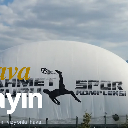
ava
ayın
ir vizyonla hava