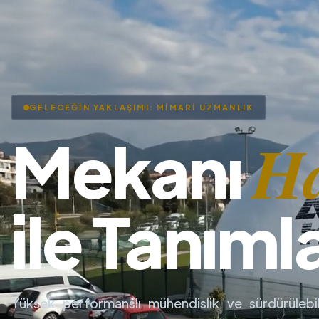
GELECEĞİN YAKLAŞIMI: MİMARİ UZMANLIK
H
Mekanı
ile Tanıml
Yüksek performanslı mühendislik ve sürdürülebil