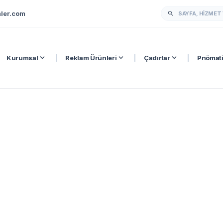
ler.com
search
expand_more
expand_more
expand_more
Kurumsal
|
Reklam Ürünleri
|
Çadırlar
|
Pnömati