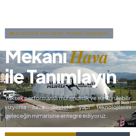
GELECEĞİN YAKLAŞIMI: MİMARİ UZMANLIK
Hava
Mekanı
ile Tanımlayın
Yüksek performanslı mühendislik ve sürdürülebilir
vizyonla hava destekli yapı teknolojilerini
geleceğin mimarisine entegre ediyoruz.