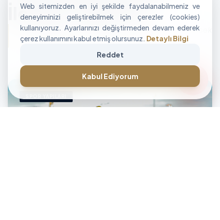
Web sitemizden en iyi şekilde faydalanabilmeniz ve
İle Alan Tasarımı
deneyiminizi geliştirebilmek için çerezler (cookies)
kullanıyoruz. Ayarlarınızı değiştirmeden devam ederek
"İşletmenizin sınırlarını aşan, modüler ve yüksek
çerez kullanımını kabul etmiş olursunuz.
Detaylı Bilgi
performanslı alan çözümleri üretiyoruz."
Reddet
CANLI DESTEK • İLETİŞİM • CANLI DESTEK • İLETİŞİM •
forum
Kabul Ediyorum
SPOR YAPILARI