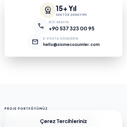
15+ Yıl
workspace_premium
SEKTÖR DENEYİMİ
BİZİ ARAYIN
call
+90 537 323 00 95
E-POSTA GÖNDERİN
mail
hello@sismecozumler.com
PROJE PORTFÖYÜMÜZ
Üstün Mühendislik
Çerez Tercihleriniz