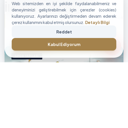
Web sitemizden en iyi şekilde faydalanabilmeniz ve
İle Alan Tasarımı
deneyiminizi geliştirebilmek için çerezler (cookies)
kullanıyoruz. Ayarlarınızı değiştirmeden devam ederek
"İşletmenizin sınırlarını aşan, modüler ve yüksek
çerez kullanımını kabul etmiş olursunuz.
Detaylı Bilgi
performanslı alan çözümleri üretiyoruz."
Reddet
CANLI DESTEK • İLETİŞİM • CANLI DESTEK • İLETİŞİM •
forum
Kabul Ediyorum
SPOR YAPILARI