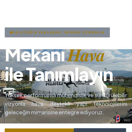
GELECEĞİN YAKLAŞIMI: MİMARİ UZMANLIK
Hava
Mekanı
ile Tanımlayın
Yüksek performanslı mühendislik ve sürdürülebilir
vizyonla hava destekli yapı teknolojilerini
geleceğin mimarisine entegre ediyoruz.