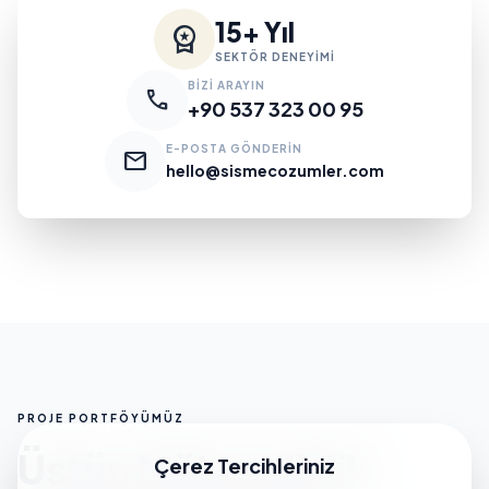
15+ Yıl
workspace_premium
SEKTÖR DENEYİMİ
BİZİ ARAYIN
call
+90 537 323 00 95
E-POSTA GÖNDERİN
mail
hello@sismecozumler.com
PROJE PORTFÖYÜMÜZ
Üstün Mühendislik
Çerez Tercihleriniz