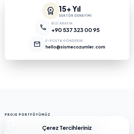
15+ Yıl
workspace_premium
SEKTÖR DENEYİMİ
BİZİ ARAYIN
call
+90 537 323 00 95
E-POSTA GÖNDERİN
mail
hello@sismecozumler.com
PROJE PORTFÖYÜMÜZ
Üstün Mühendislik
Çerez Tercihleriniz