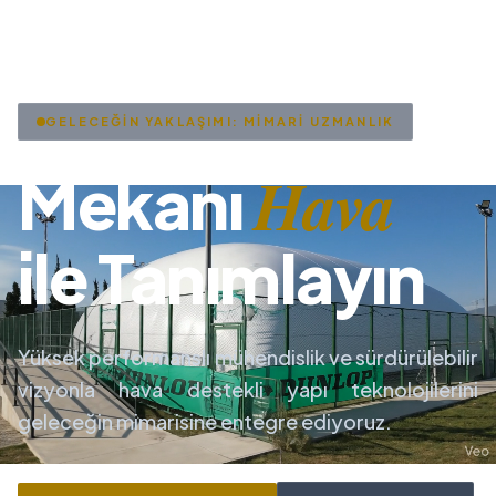
GELECEĞİN YAKLAŞIMI: MİMARİ UZMANLIK
Hava
Mekanı
ile Tanımlayın
Yüksek performanslı mühendislik ve sürdürülebilir
vizyonla hava destekli yapı teknolojilerini
geleceğin mimarisine entegre ediyoruz.