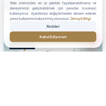
Web sitemizden en iyi şekilde faydalanabilmeniz ve
İle Alan Tasarımı
deneyiminizi geliştirebilmek için çerezler (cookies)
kullanıyoruz. Ayarlarınızı değiştirmeden devam ederek
"İşletmenizin sınırlarını aşan, modüler ve yüksek
çerez kullanımını kabul etmiş olursunuz.
Detaylı Bilgi
performanslı alan çözümleri üretiyoruz."
Reddet
CANLI DESTEK • İLETİŞİM • CANLI DESTEK • İLETİŞİM •
forum
Kabul Ediyorum
SPOR YAPILARI